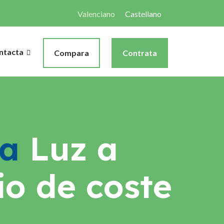
Valenciano
Castellano
ntacta
Compara
Contrata
fa
Luz a
io de coste