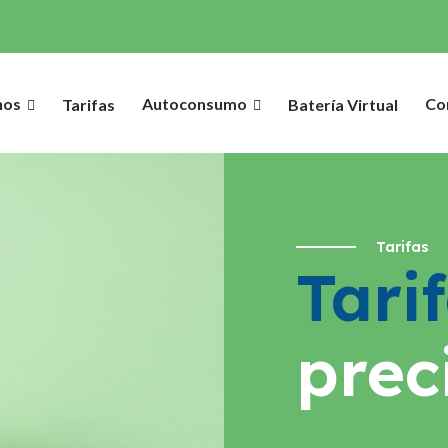
nos
Autoconsumo
Co
Tarifas
Batería Virtual
Tarifas
Tari
prec