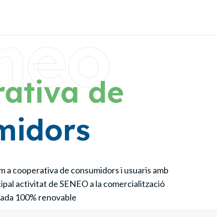
neo
ativa de
midors
m a cooperativa de consumidors i usuaris amb
cipal activitat de SENEO a la comercialització
icada 100% renovable