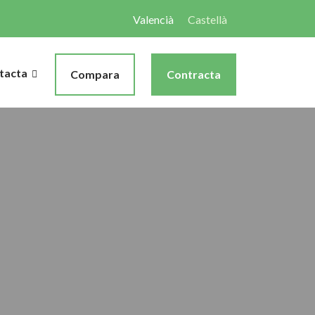
Valencià
Castellà
tacta
Compara
Contracta