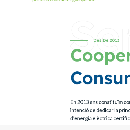
Se
Des De 2013
Cooper
Consu
En 2013 ens constituïm co
intenció de dedicar la prin
d’energia elèctrica certif