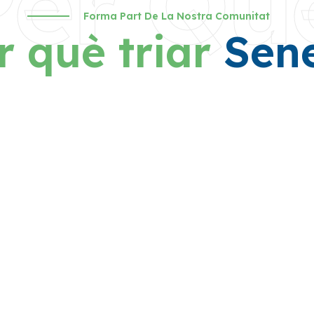
Per Qu
Forma Part De La Nostra Comunitat
r què triar
Sen