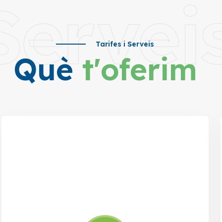
Servei
Tarifes i Serveis
Què
t'oferim