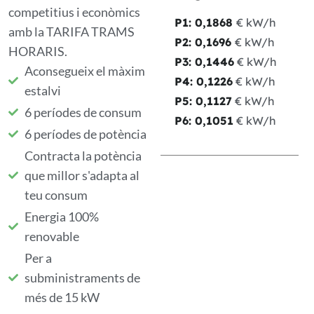
competitius i econòmics
P1:
0,1868
€ kW/h
amb la TARIFA TRAMS
P2:
0,1696
€ kW/h
HORARIS.
P3:
0,1446
€ kW/h
Aconsegueix el màxim
P4:
0,1226
€ kW/h
estalvi
P5:
0,1127
€ kW/h
6 períodes de consum
P6:
0,1051
€ kW/h
6 períodes de potència
Contracta la potència
que millor s'adapta al
teu consum
Energia 100%
renovable
Per a
subministraments de
més de 15 kW