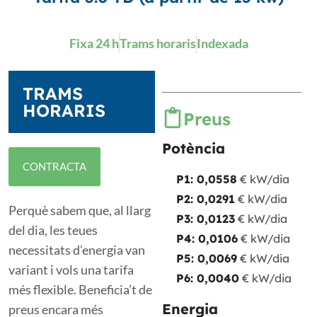
Fixa 24 h
Trams horaris
Indexada
TRAMS
HORARIS
Preus
Potència
CONTRACTA
P1: 0,0558
€ kW/dia
P2: 0,0291
€ kW/dia
Perquè sabem que, al llarg
P3: 0,0123
€ kW/dia
del dia, les teues
P4: 0,0106
€ kW/dia
necessitats d’energia van
P5: 0,0069
€ kW/dia
variant i vols una tarifa
P6: 0,0040
€ kW/dia
més flexible. Beneficia’t de
Energia
preus encara més